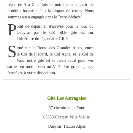
repas de A à Z et faisons notre pain à partir de
produits locaux et bio la plupart du temps. Nous
sommes aussi engagés dans le "zero déchets".
P
oint de départ et d'arrivée pour le tour du
Queyras par le
GR 58
,le gite est sur
l'itinéraire du légendaire
GR 5.
S
itué sur la
Route des Grandes Alpes
, entre
le
Col de l'Izoard
, le
Col Agnel
et le
Col de
Vars
, notre gîte est le relais idéal pour vos
sorties en moto, vélo ou VTT. Un
grand garage
fermé est à votre disposition
Gite Les Astragales
37 chemin de la Tour
05350 Chateau Ville Vieille
Queyras, Hautes Alpes